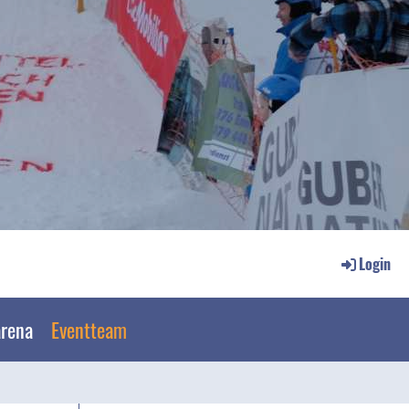
Login
arena
Eventteam