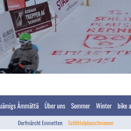
uämigs Ämmättä
Über uns
Sommer
Winter
bike 
Dorfmärcht Emmetten
Schlittelplauschrennen